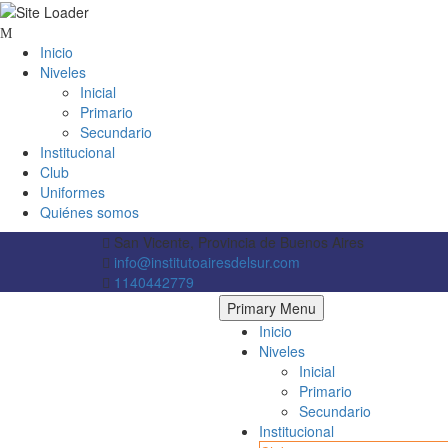
Inicio
Niveles
Inicial
Primario
Secundario
Institucional
Club
Uniformes
Quiénes somos
San Vicente, Provincia de Buenos Aires
info@institutoairesdelsur.com
1140442779
Primary Menu
Inicio
Niveles
Inicial
Primario
Secundario
Institucional