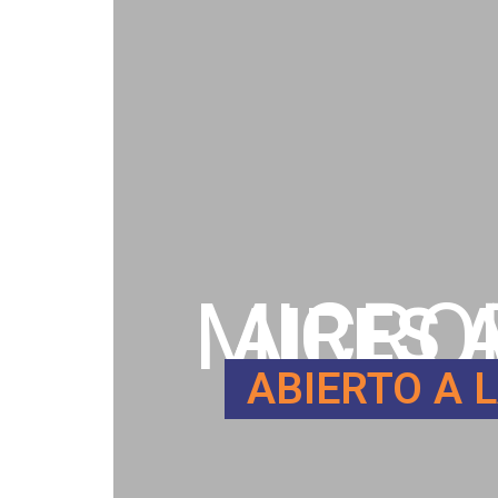
MICRO
AIRES 
ABIERTO A 